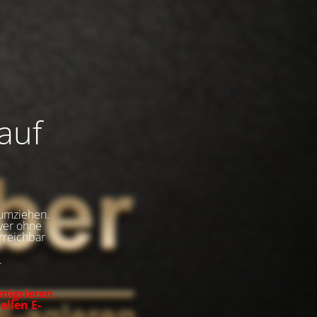
auf
umziehen.
rver ohne
rreichbar
.
 migrieren
ellen E-