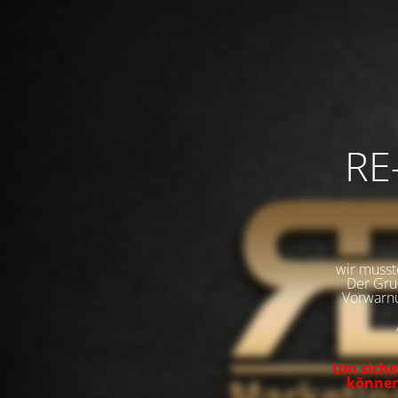
RE
wir musst
Der Grun
Vorwarnu
Um sicher
können,