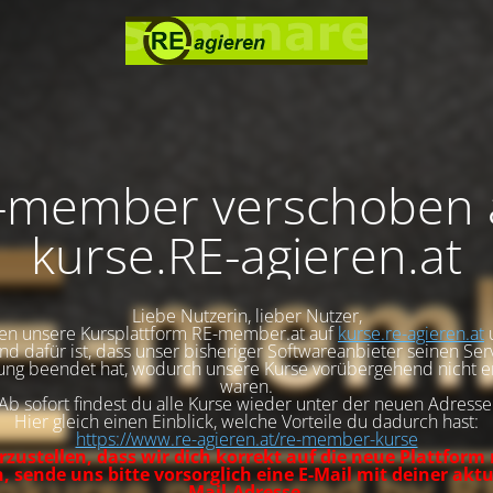
-member verschoben 
kurse.RE-agieren.at
Liebe Nutzerin, lieber Nutzer,
en unsere Kursplattform RE-member.at auf
kurse.re-agieren.at
d dafür ist, dass unser bisheriger Softwareanbieter seinen Se
ng beendet hat, wodurch unsere Kurse vorübergehend nicht e
waren.
Ab sofort findest du alle Kurse wieder unter der neuen Adresse
Hier gleich einen Einblick, welche Vorteile du dadurch hast:
https://www.re-agieren.at/re-member-kurse
zustellen, dass wir dich korrekt auf die neue Plattform
 sende uns bitte vorsorglich eine E-Mail mit deiner aktu
Mail-Adresse.