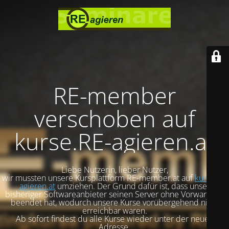
RE-member
verschoben auf
kurse.RE-agieren.at
Liebe Nutzerin, lieber Nutzer,
wir mussten unsere Kursplattform RE-member.at auf
kurse.re-
agieren.at
umziehen. Der Grund dafür ist, dass unser
bisheriger Softwareanbieter seinen Server ohne Vorwarnung
beendet hat, wodurch unsere Kurse vorübergehend nicht
erreichbar waren.
Ab sofort findest du alle Kurse wieder unter der neuen
Adresse.