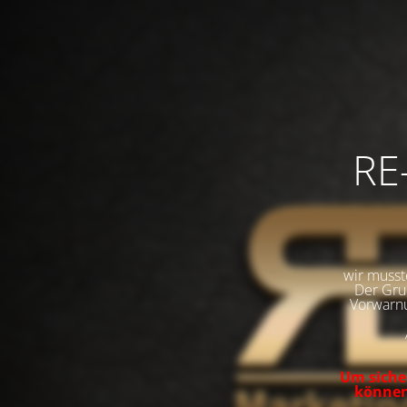
RE
wir musst
Der Grun
Vorwarnu
Um sicher
können,