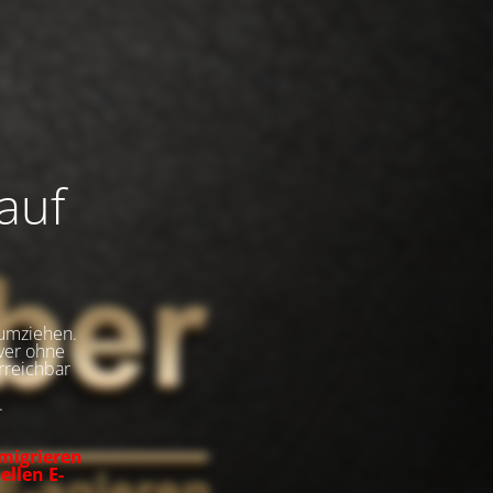
auf
umziehen.
rver ohne
rreichbar
.
 migrieren
ellen E-