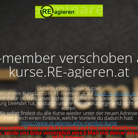
-member verschoben 
kurse.RE-agieren.at
Liebe Nutzerin, lieber Nutzer,
en unsere Kursplattform RE-member.at auf
kurse.re-agieren.at
d dafür ist, dass unser bisheriger Softwareanbieter seinen Se
ng beendet hat, wodurch unsere Kurse vorübergehend nicht e
waren.
Ab sofort findest du alle Kurse wieder unter der neuen Adresse
Hier gleich einen Einblick, welche Vorteile du dadurch hast:
https://www.re-agieren.at/re-member-kurse
zustellen, dass wir dich korrekt auf die neue Plattform
 sende uns bitte vorsorglich eine E-Mail mit deiner aktu
Mail-Adresse.