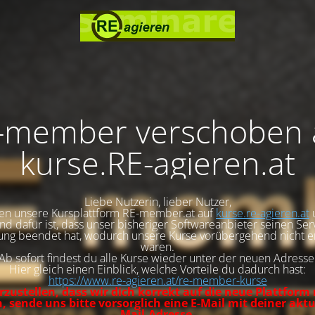
-member verschoben 
kurse.RE-agieren.at
Liebe Nutzerin, lieber Nutzer,
en unsere Kursplattform RE-member.at auf
kurse.re-agieren.at
d dafür ist, dass unser bisheriger Softwareanbieter seinen Se
ng beendet hat, wodurch unsere Kurse vorübergehend nicht e
waren.
Ab sofort findest du alle Kurse wieder unter der neuen Adresse
Hier gleich einen Einblick, welche Vorteile du dadurch hast:
https://www.re-agieren.at/re-member-kurse
zustellen, dass wir dich korrekt auf die neue Plattform
 sende uns bitte vorsorglich eine E-Mail mit deiner aktu
Mail-Adresse.