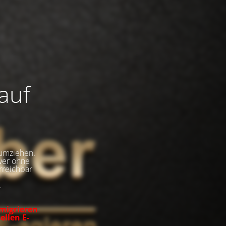
auf
umziehen.
rver ohne
rreichbar
.
 migrieren
ellen E-