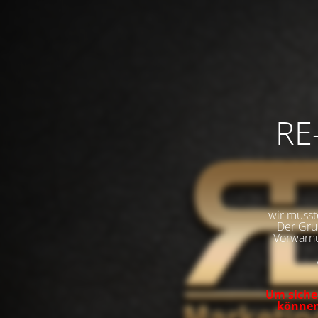
RE
wir musst
Der Grun
Vorwarnu
Um sicher
können,