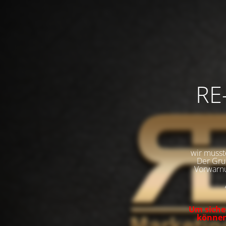
RE
wir musst
Der Grun
Vorwarnu
Um sicher
können,