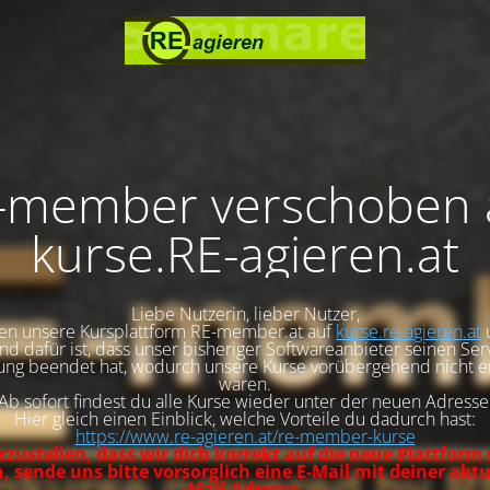
-member verschoben 
kurse.RE-agieren.at
Liebe Nutzerin, lieber Nutzer,
en unsere Kursplattform RE-member.at auf
kurse.re-agieren.at
d dafür ist, dass unser bisheriger Softwareanbieter seinen Se
ng beendet hat, wodurch unsere Kurse vorübergehend nicht e
waren.
Ab sofort findest du alle Kurse wieder unter der neuen Adresse
Hier gleich einen Einblick, welche Vorteile du dadurch hast:
https://www.re-agieren.at/re-member-kurse
zustellen, dass wir dich korrekt auf die neue Plattform
 sende uns bitte vorsorglich eine E-Mail mit deiner aktu
Mail-Adresse.