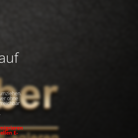
auf
umziehen.
rver ohne
rreichbar
.
 migrieren
ellen E-