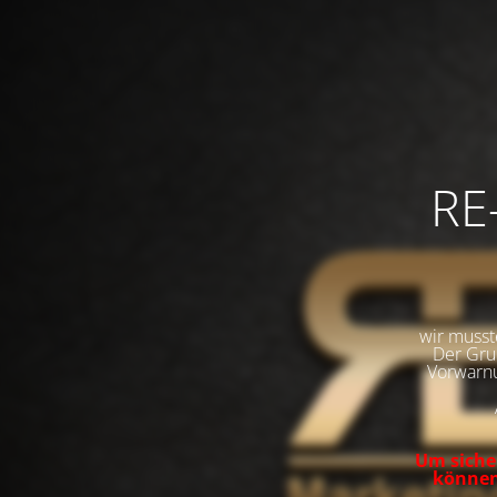
RE
wir musst
Der Grun
Vorwarnu
Um sicher
können,