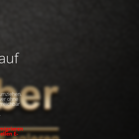
auf
umziehen.
rver ohne
rreichbar
.
 migrieren
ellen E-