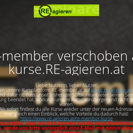
-member verschoben 
kurse.RE-agieren.at
Liebe Nutzerin, lieber Nutzer,
en unsere Kursplattform RE-member.at auf
kurse.re-agieren.at
d dafür ist, dass unser bisheriger Softwareanbieter seinen Se
ng beendet hat, wodurch unsere Kurse vorübergehend nicht e
waren.
Ab sofort findest du alle Kurse wieder unter der neuen Adresse
Hier gleich einen Einblick, welche Vorteile du dadurch hast:
https://www.re-agieren.at/re-member-kurse
zustellen, dass wir dich korrekt auf die neue Plattform
 sende uns bitte vorsorglich eine E-Mail mit deiner aktu
Mail-Adresse.