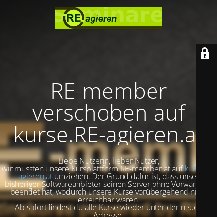
RE-member
verschoben auf
kurse.RE-agieren.at
Liebe Nutzerin, lieber Nutzer,
wir mussten unsere Kursplattform RE-member.at auf
kurse.re-
agieren.at
umziehen. Der Grund dafür ist, dass unser
bisheriger Softwareanbieter seinen Server ohne Vorwarnung
beendet hat, wodurch unsere Kurse vorübergehend nicht
erreichbar waren.
Ab sofort findest du alle Kurse wieder unter der neuen
Adresse.